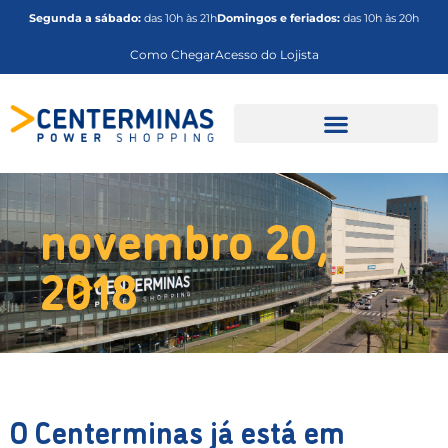
Segunda a sábado:
das 10h às 21h
Domingos e feriados:
das 10h às 20h
Como Chegar
Acesso do Lojista
Anuncie no Centerminas
novembro 20,
2018
O Centerminas já está em