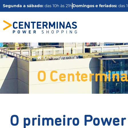
Segunda a sábado:
das 10h às 21h
Domingos e feriados:
das 1
O Centerminas
O Centermina
O primeiro Power