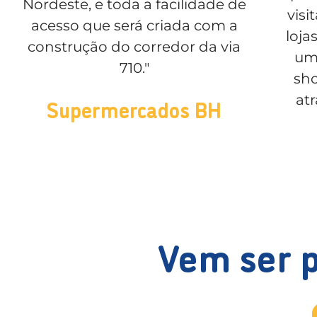
Nordeste, e toda a facilidade de
visi
acesso que será criada com a
loja
construção do corredor da via
uma
710."
sho
atr
Supermercados BH
Vem ser 