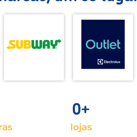
0
+
ras
lojas