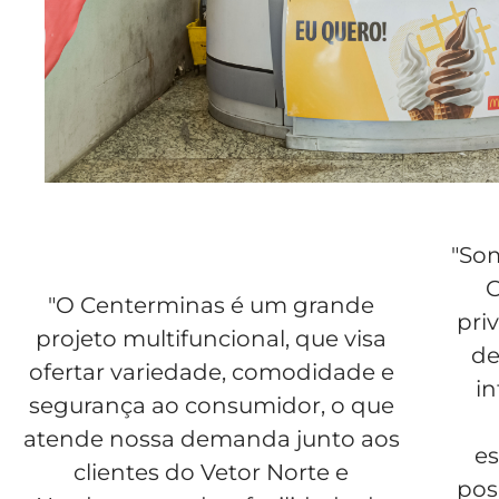
"Som
C
"O Centerminas é um grande
pri
projeto multifuncional, que visa
de
ofertar variedade, comodidade e
i
segurança ao consumidor, o que
atende nossa demanda junto aos
e
clientes do Vetor Norte e
posi