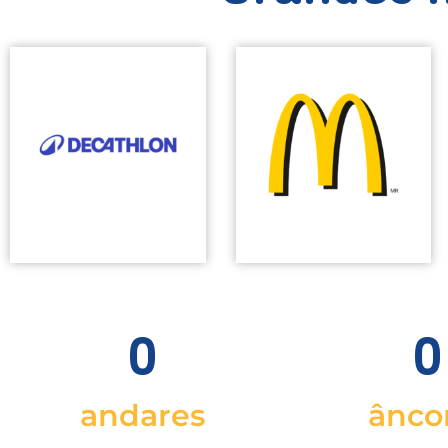
0
0
andares
ânco