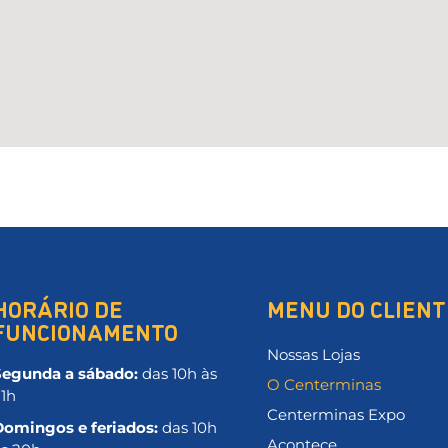
HORÁRIO DE
MENU DO CLIENT
FUNCIONAMENTO
Nossas Lojas
Segunda a sábado:
das 10h às
O Centerminas
21h
Centerminas Expo
Domingos e feriados:
das 10h
Acontece