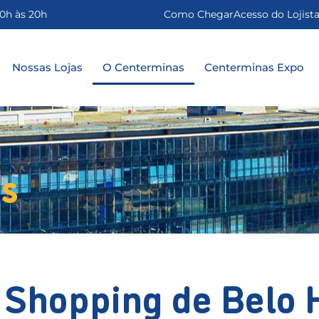
0h às 20h
Como Chegar
Acesso do Lojist
Nossas Lojas
O Centerminas
Centerminas Expo
s
 Shopping de Belo 