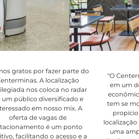
os gratos por fazer parte do
"O Center
enterminas. A localização
em um do
vilegiada nos coloca no radar
econômico
 um público diversificado e
tem se m
nteressado em nosso mix. A
propício
oferta de vagas de
localização
stacionamento é um ponto
uma ampl
tivo, facilitando o acesso e a