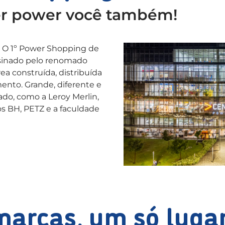
r power você também!
. O 1º Power Shopping de
ssinado pelo renomado
ea construída, distribuída
nto. Grande, diferente e
ado, como a Leroy Merlin,
os BH, PETZ e a faculdade
arcas, um só lugar