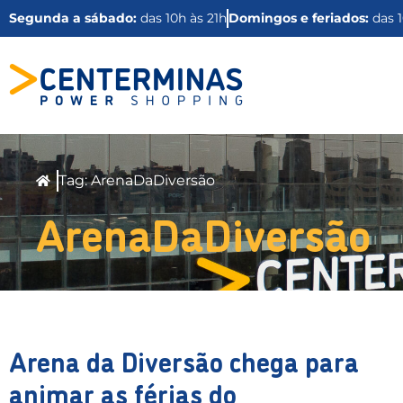
Segunda a sábado:
das 10h às 21h
Domingos e feriados:
das 1
Tag: ArenaDaDiversão
ArenaDaDiversão
Arena da Diversão chega para
animar as férias do