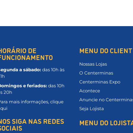
HORÁRIO DE
MENU DO CLIENT
FUNCIONAMENTO
Nossas Lojas
Segunda a sábado:
das 10h às
O Centerminas
21h
Centerminas Expo
Domingos e feriados:
das 10h
Acontece
às 20h
Anuncie no Centermina
ara mais informações, clique
aqui
Seja Lojista
NOS SIGA NAS REDES
MENU DO LOJIST
SOCIAIS