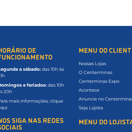
HORÁRIO DE
MENU DO CLIENT
FUNCIONAMENTO
Nossas Lojas
Segunda a sábado:
das 10h às
O Centerminas
21h
Centerminas Expo
Domingos e feriados:
das 10h
Acontece
às 20h
Anuncie no Centermina
ara mais informações, clique
aqui
Seja Lojista
NOS SIGA NAS REDES
MENU DO LOJIST
SOCIAIS