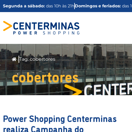
Segunda a sábado:
das 10h às 21h
Domingos e feriados:
das 1
Tag: cobertores
cobertores
Power Shopping Centerminas
realiza Campanha do