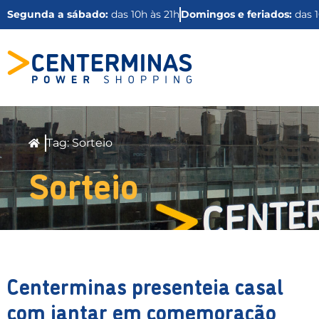
Segunda a sábado:
das 10h às 21h
Domingos e feriados:
das 1
Tag: Sorteio
Sorteio
Centerminas presenteia casal
com jantar em comemoração