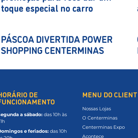
toque especial no carro
PÁSCOA DIVERTIDA POWER
SHOPPING CENTERMINAS
HORÁRIO DE
MENU DO CLIENT
FUNCIONAMENTO
Nossas Lojas
Segunda a sábado:
das 10h às
O Centerminas
21h
Centerminas Expo
Domingos e feriados:
das 10h
Acontece
às 20h