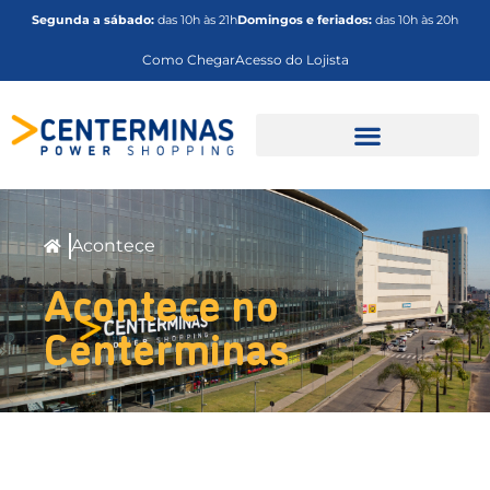
Segunda a sábado:
das 10h às 21h
Domingos e feriados:
das 10h às 20h
Como Chegar
Acesso do Lojista
Anuncie no Centerminas
Acontece
Acontece no
Centerminas