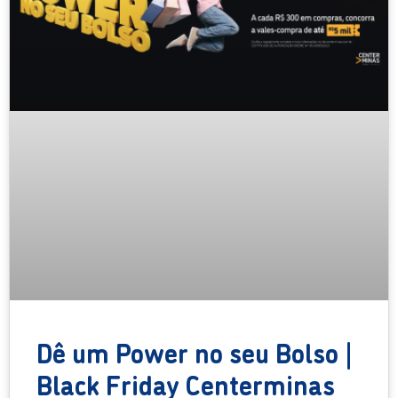
Dê um Power no seu Bolso |
Black Friday Centerminas