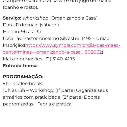
completo (solteiro ou casal) e um jogo de toalha
(banho e rosto).
Serviço:
whorkshop
“Organizando a Casa”
Data: 11 de maio (sábado)
Horário: 9h às 13h
Local: av. Pastor Anselmo Silvestre, 1495 – União
Inscrição:(
https://www.sympla.com.br/dia-das-maes-
centerminas—organizando-a-casa__502062
)
Mais informações: (31) 3140-4195
Entrada franca
PROGRAMAÇÃO:
9h – Coffee break
10h às 13h – Workshop: (1ª parte) Organize seus
armários com praticidade; (2ª parte) Dobras
padronizadas – Teoria e prática.