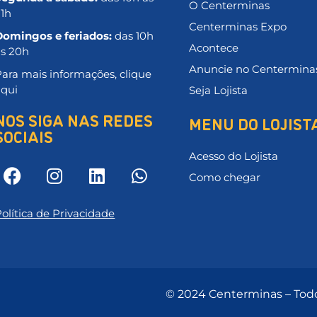
O Centerminas
21h
Centerminas Expo
Domingos e feriados:
das 10h
Acontece
às 20h
Anuncie no Centermina
ara mais informações, clique
aqui
Seja Lojista
NOS SIGA NAS REDES
MENU DO LOJIST
SOCIAIS
Acesso do Lojista
Como chegar
olítica de Privacidade
© 2024 Centerminas – Todo