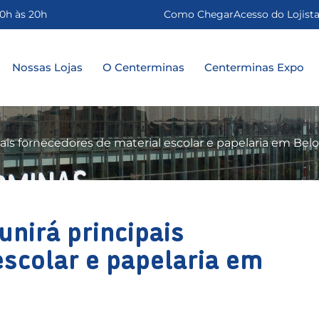
0h às 20h
Como Chegar
Acesso do Lojist
Nossas Lojas
O Centerminas
Centerminas Expo
pais fornecedores de material escolar e papelaria em Bel
unirá principais
escolar e papelaria em